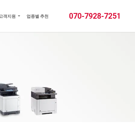
새글
접속자
1
1:1문의
FAQ
로그인
회원가입
070-7928-7251
고객지원
업종별 추천