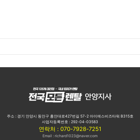
주소 : 경기 안양시 동안구 흥안대로427번길 57-2 아이에스비즈타워 B315호
사업자등록번호 : 292-04-03583
연락처 : 070-7928-7251
Email : richard1023@naver.com